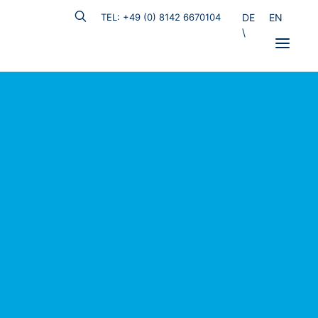
TEL: +49 (0) 8142 6670104
DE
EN